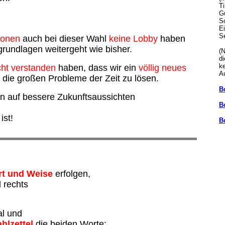
Ti
G
S
Ei
S
ionen
auch bei dieser Wahl
keine Lobby
haben
grundlagen weitergeht wie bisher.
(N
d
k
cht verstanden
haben, dass wir ein
völlig neues
A
die großen Probleme der Zeit zu lösen.
Bo
en auf bessere Zukunftsaussichten
Bo
ist!
Bo
rt und Weise
erfolgen,
 rechts
al und
hlzettel
die beiden Worte: