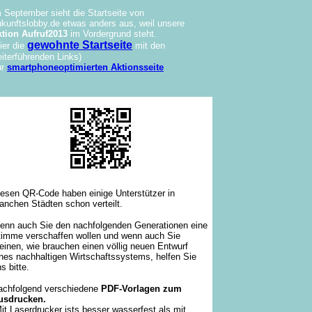
 September sieht die Startseite von
kunftslobby.de etwas anders aus, weil unsere
tion Aufruf2013
im Vordergrund steht.
gewohnte Startseite
ier die
mit den
iterführenden Links)
ur
smartphoneoptimierten Aktionsseite
iesen QR-Code haben einige Unterstützer in
anchen Städten schon verteilt.
enn auch Sie den nachfolgenden Generationen eine
timme verschaffen wollen und wenn auch Sie
inen, wie brauchen einen völlig neuen Entwurf
ines nachhaltigen Wirtschaftssystems, helfen Sie
s bitte.
achfolgend verschiedene
PDF-Vorlagen zum
usdrucken.
it Laserdrucker ists besser wasserfest als mit