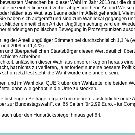
bewussten Menschen bei dieser Wahl im Jahr 2013 nur die dritt
uf eine einheitliche und vorher abgesprochene Art und Weise 
er hätten aus Wut, aus Laune oder im Affekt gehandelt. Vielme
Sie haben sich aufgerafft und sind zum Wahllokal gegangen und
. Mit der einheitlichen Art der Ungültigmachung wird ein Wiede
iner eindeutigen politischen Bewegung in Prozentpunkten ausdr
lag der Anteil ungültiger Stimmen bei durchschnittlich 1,1 % (
 und 2009 mit 1,4 %).
en und überparteilichen Staatsbürger diesen Wert deutlich über
schichte schreiben.
chkeit, anlässlich dieser Wahl aus unserer Region heraus eine 
t, hat nichts zu verlieren, ja er fordert nur eine bessere Politik
chon jetzt fest steht, die Wahl würde eine andere sein.
 gehen und im Wahllokal QUER über den Wahlzettel die beide
Zettel dann wie gehabt in die Urne zu stecken.
 bisherigen Beiträge, ergänzt um mehrere ausführliche neue Art
ber zur Bundestagswahl", ca. 65 Seiten für 2,99 Euro, - für Com
n auch über den Hunsrückspiegel hinaus gehört.