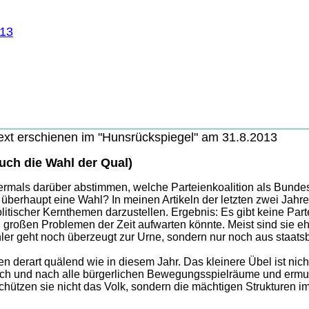
013
ext erschienen im "Hunsrückspiegel" am 31.8.2013
uch die Wahl der Qual)
ermals darüber abstimmen, welche Parteienkoalition als Bunde
 überhaupt eine Wahl? In meinen Artikeln der letzten zwei Jahr
itischer Kernthemen darzustellen. Ergebnis: Es gibt keine Part
großen Problemen der Zeit aufwarten könnte. Meist sind sie eh
er geht noch überzeugt zur Urne, sondern nur noch aus staatsbür
 derart quälend wie in diesem Jahr. Das kleinere Übel ist nich
ch und nach alle bürgerlichen Bewegungsspielräume und ermut
hützen sie nicht das Volk, sondern die mächtigen Strukturen i