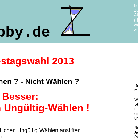
Im
Zu
Ak
(H
we
obby.de
Z
estagswahl 2013
hen ? -
Nicht Wählen ?
D
m
Besser:
W
S
h Ungültig-Wählen !
me
e
un
N
lichen Ungültig-Wählen anstiften
A
on.
(M