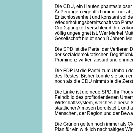
Die CDU, ein Haufen phantasieloser Za
Äußerungen eigentlich immer nur ab, 
Entschlossenheit und konstant solide 
Wiederholungsbereitschaft von Phrase
Großspurigkeit verschleiert ihre zuku
völlig ungeeignet ist. Wer Merkel M
Gesellschaft bleibt nach 8 Jahren Mer
Die SPD ist die Partei der Verlierer.
der sozialdemokratischen Begrifflich
Prominenz wirken absurd und erinner
Die FDP ist die Partei zum Umbau de
des Restes. Bisher konnte sie sich er
noch als die CDU nimmt sie die Zerst
Die Linke ist die neue SPD. Ihr Pro
Feindbild des profitorientierten Unt
Wirtschaftssystem, welches einersei
staatlicher Almosen bereitstellt, und
Menschen, der Region und der Bewah
Die Grünen gelten noch immer als Öko
Plan für ein wirklich nachhaltiges Wi