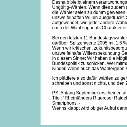
Deshalb bleibt einem verantwortungs
Ungültig-Wählen. Wenn dies zudem a
die Wähler seien zu dumm gewesen od
unzweifelhaften Willen ausgedrückt. 
aufgewendet, wie jeder andere Wähler
nach der Wahl sogar als Charakter e
Bei den letzten 11 Bundestagswahlen 
darüber, Spitzenwerte 2005 mit 1,6 %
Wenn wir kritischen, zukunftsbesorgt
unzweifelhafte Willensbekundung Ge
In diesem Sinne: Wir haben die Mögli
Bundespolitik zu schicken. Wer mitmach
Kinder. Wenn auch das Wahlergebnis s
Ich plädiere also dafür, wählen zu
schreiben und sonst nichts, und den 
PS: Anfang September erscheinen alle
Titel: "Rheinländers Rigoroser Ratge
Smartphons. -
Wenns klappt wird obiger Aufruf dan