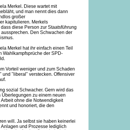
ela Merkel. Diese wartet mit
 gebläht, und man nennt dies dann
endlos großer
r kapitulieren. Merkels
n, dass diese Person zur Staatsführung
nen aussprechen. Den Schwachen der
lismus.
la Merkel hat ihr einfach einen Teil
eren Wahlkampfsprüche der SPD-
ld.
zum Vorteil weniger und zum Schaden
 und "liberal" verstecken. Offensiver
uf.
ng sozial Schwacher. Gern wird das
hlen Überlegungen zu einem neuen
 Arbeit ohne die Notwendigkeit
ennt und honoriert, die den
n will. Ja selbst sie haben keinerlei
e, Anlagen und Prozesse lediglich