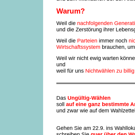
Warum?
Weil die
nachfolgenden Generat
und die Zerstörung ihrer Lebens
Weil die
Parteien
immer noch
ni
Wirtschaftssystem
brauchen, um 
Weil wir nicht ewig warten könn
und
weil für uns
Nichtwählen zu billig
Das
Ungültig-Wählen
soll
auf eine ganz bestimmte A
und zwar wie auf dem Wahlzettel
Gehen Sie am 22.9. ins Wahllok
schreiben Sie
quer über den Wa