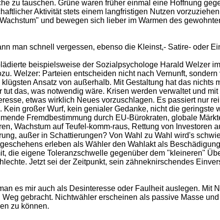
he zu tauschen. Grüne waren früher einmal eine Hoffnung gege
tschaftlicher Aktivität stets einem langfristigen Nutzen vorzuziehe
Wachstum" und bewegen sich lieber im Warmen des gewohnten 
nn man schnell vergessen, ebenso die Kleinst,- Satire- oder 
lädierte beispielsweise der Sozialpsychologe Harald Welzer im 
ozu. Welzer: Parteien entscheiden nicht nach Vernunft, sondern 
gsten Ansatz von außerhalb. Mit Gestaltung hat das nichts meh
r tut das, was notwendig wäre. Krisen werden verwaltet und mi
eresse, etwas wirklich Neues vorzuschlagen. Es passiert nur rei
ein großer Wurf, kein genialer Gedanke, nicht die geringste w
ehmende Fremdbestimmung durch EU-Bürokraten, globale Märkt
ren, Wachstum auf Teufel-komm-raus, Rettung von Investoren au
rung, außer in Schattierungen? Von Wahl zu Wahl wird's schwie
itgeschehens erleben als Wähler den Wahlakt als Beschädigung 
, die eigene Toleranzschwelle gegenüber dem "kleineren" Übel
chlechte. Jetzt sei der Zeitpunkt, sein zähneknirschendes Einve
man es mir auch als Desinteresse oder Faulheit auslegen. Mit 
n Weg gebracht. Nichtwähler erscheinen als passive Masse und 
en zu können.