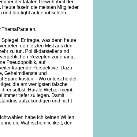
nüber der fatalen Gewohnheit der
n. Heute faseln die meisten Mitglieder
und bio-light aufgehübschten
EinThemaParteien.
Spiegel. Er fragte, was denn heute
vertreten den letzten Mist aus den
r zu tun. Politikdarsteller sind
t vergeblichen Rezepten zugehängt.
ne Pseudopolitik, auf
eiter tragende Perspektive. Dazu
e, Geheimdienste und
f Sparerkosten. - Wo unterscheidet
riger, die am wenigsten falsche
ihrer selbst. Harald Welzer meint,
 immer tiefer zu legen. Damit
rständnis aufzukündigen und nicht
Nichtwählen habe ich keinen Willen
ohne die Wahrscheinlichkeit, den