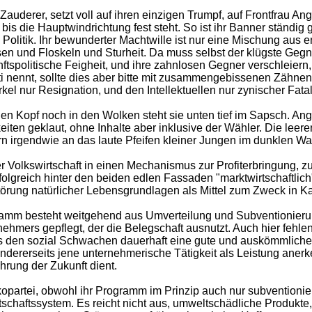
uderer, setzt voll auf ihren einzigen Trumpf, auf Frontfrau Ang
bis die Hauptwindrichtung fest steht. So ist ihr Banner ständig
Politik. Ihr bewunderter Machtwille ist nur eine Mischung aus 
n und Floskeln und Sturheit. Da muss selbst der klügste Gegne
nftspolitische Feigheit, und ihre zahnlosen Gegner verschleier
utti nennt, sollte dies aber bitte mit zusammengebissenen Zäh
kel nur Resignation, und den Intellektuellen nur zynischer Fata
 Den Kopf noch in den Wolken steht sie unten tief im Sapsch. Ange
keiten geklaut, ohne Inhalte aber inklusive der Wähler. Die le
n irgendwie an das laute Pfeifen kleiner Jungen im dunklen Wa
r Volkswirtschaft in einen Mechanismus zur Profiterbringung, 
folgreich hinter den beiden edlen Fassaden "marktwirtschaftlich"
örung natürlicher Lebensgrundlagen als Mittel zum Zweck in Ka
gramm besteht weitgehend aus Umverteilung und Subventionieru
ernehmers gepflegt, der die Belegschaft ausnutzt. Auch hier fe
ts den sozial Schwachen dauerhaft eine gute und auskömmliche
 andererseits jene unternehmerische Tätigkeit als Leistung anerk
rung der Zukunft dient.
partei, obwohl ihr Programm im Prinzip auch nur subventioniere
rtschaftssystem. Es reicht nicht aus, umweltschädliche Produkt