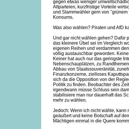
gegen etwas weniger umweltschädlic
Altparteien, kurzfristige Vorteile wir
und Stammwähler gern von "grünem 
Konsums.
Was also wählen? Piraten und AfD ka
Und gar nicht wählen gehen? Dafür p
das kleinere Übel sei im Vergleich w
eigenen Reihen und verdammen den klü
völlig austauschbar geworden. Keine
Keiner hat auch nur das geringste Int
Nebenschauplätzen, zu Randthemen. K
Abbau von Staatssouveränität, zun
Finanzkonzerne, zielloses Kaputtspa
sich da die Opposition von der Regie
Politik zu finden. Beobachter des Ze
irgendwann müsse Schluss sein damit
stabilisiere man nur dauerhaft das S
mehr zu wählen.
Jedoch: Wenn ich nicht wähle, kann 
geäußert und keine Botschaft auf de
Mächtigen einmal in die Quere komm